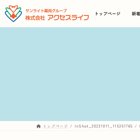
コ
ナ
ン
ビ
トップページ
新
テ
ゲ
ン
ー
ツ
シ
へ
ョ
ス
ン
キ
に
ッ
移
プ
動
トップページ
InShot_20231011_115351765