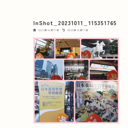
InShot_20231011_115351765
最
2023年10月11日
2023年10月11日
終
更
新
日
時
: