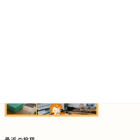
薬と健康の週間
最
2023年10月20日
2023年10月20日
終
更
新
日
時
:
最近の投稿