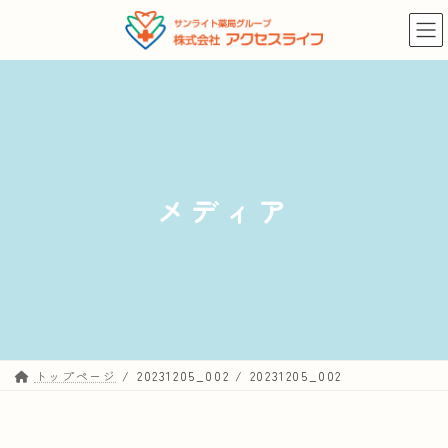
コ
ナ
ン
ビ
テ
ゲ
ン
ー
ツ
シ
へ
ョ
ス
ン
キ
に
メディア
ッ
移
プ
動
トップページ
20231205_002
20231205_002