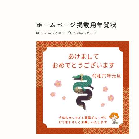
ホームページ掲載用年賀状
最
2023年12月31日
2023年12月31日
終
更
新
日
時
: