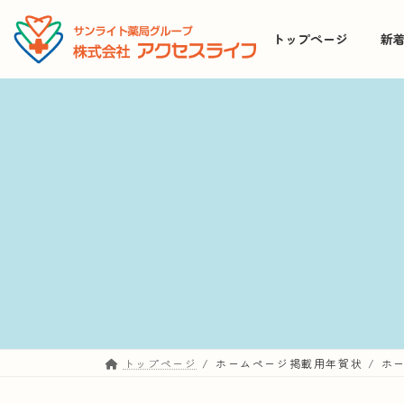
コ
ナ
ン
ビ
トップページ
新
テ
ゲ
ン
ー
ツ
シ
へ
ョ
ス
ン
キ
に
ッ
移
プ
動
トップページ
ホームページ掲載用年賀状
ホ