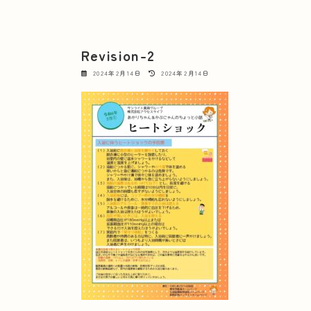
Revision-2
最
2024年2月14日
2024年2月14日
終
更
新
日
時
: