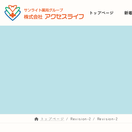
コ
ナ
ン
ビ
トップページ
新
テ
ゲ
ン
ー
ツ
シ
へ
ョ
ス
ン
キ
に
ッ
移
プ
動
トップページ
Revision-2
Revision-2