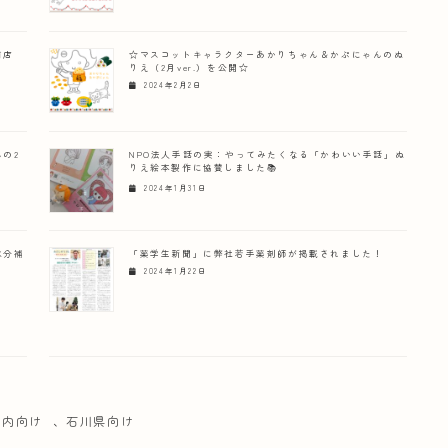
前店
☆マスコットキャラクターあかりちゃん＆かぷにゃんのぬ
りえ（2月ver.）を公開☆
2024年2月2日
の2
NPO法人手話の実：やってみたくなる「かわいい手話」ぬ
りえ絵本製作に協賛しました📚
2024年1月31日
水分補
「薬学生新聞」に弊社若手薬剤師が掲載されました！
2024年1月22日
府内向け
、
石川県向け