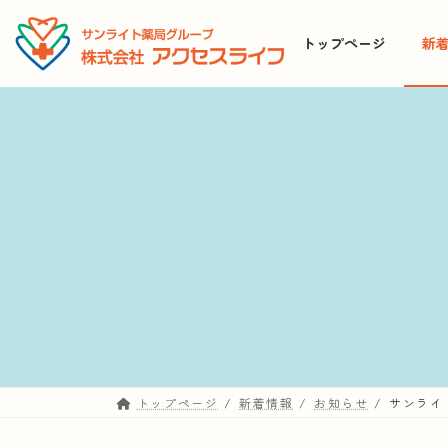
コ
ナ
ン
ビ
トップページ
新
テ
ゲ
ン
ー
ツ
シ
へ
ョ
ス
ン
キ
に
ッ
移
プ
動
トップページ
新着情報
お知らせ
サンライ