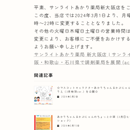
平素、サンライトあかり薬局新大阪店を
この度、当店では2024年3月1日より、月
時〜22時に変更することとなりました。
その他の火曜日木曜日土曜日の営業時間は
変更により、お客様にご不便をおかけす
ようお願い申し上げます。
サンライトあかり薬局 新大阪店 | サン
阪・和歌山・石川県で調剤薬局を展開 (accessl
関連記事
☆マスコットキャラクターあかりちゃん＆かぷにゃ
りえ（3月特別ver.）を公開☆
2024年3月2日
あかりちゃん＆かぷにゃんのちょっと小話（2月①ヒ
ショック）
2024年2月15日