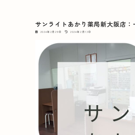
サンライトあかり薬局新大阪店：
最
2024年2月29日
2024年2月13日
終
更
新
日
時
: