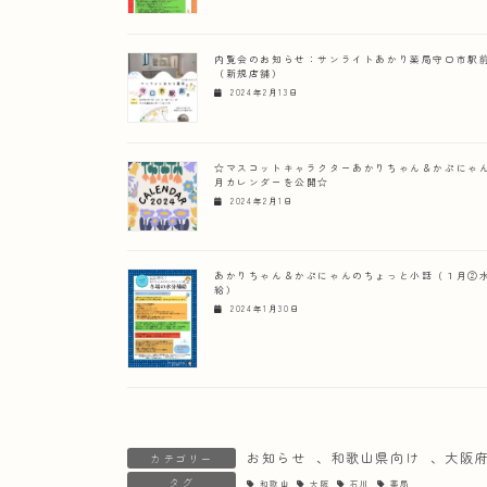
内覧会のお知らせ：サンライトあかり薬局守口市駅
（新規店舗）
2024年2月13日
☆マスコットキャラクターあかりちゃん＆かぷにゃん
月カレンダーを公開☆
2024年2月1日
あかりちゃん＆かぷにゃんのちょっと小話（１月②
給）
2024年1月30日
お知らせ
、
和歌山県向け
、
大阪
カテゴリー
タグ
和歌山
大阪
石川
薬局