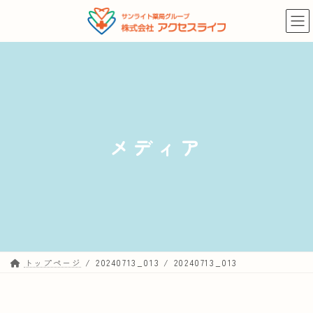
コ
ナ
ン
ビ
テ
ゲ
ン
ー
ツ
シ
へ
ョ
ス
ン
キ
に
メディア
ッ
移
プ
動
トップページ
20240713_013
20240713_013