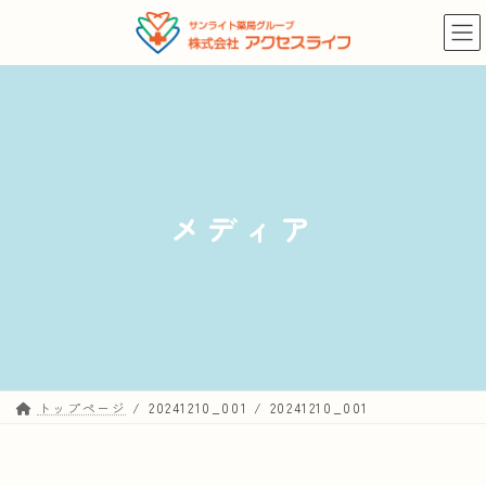
コ
ナ
ン
ビ
テ
ゲ
ン
ー
ツ
シ
へ
ョ
ス
ン
キ
に
メディア
ッ
移
プ
動
トップページ
20241210_001
20241210_001