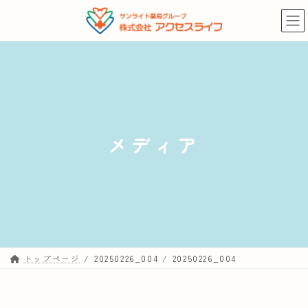
コ
ナ
ン
ビ
テ
ゲ
ン
ー
ツ
シ
へ
ョ
ス
ン
キ
に
メディア
ッ
移
プ
動
トップページ
20250226_004
20250226_004