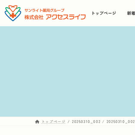
コ
ナ
ン
ビ
トップページ
新
テ
ゲ
ン
ー
ツ
シ
へ
ョ
ス
ン
キ
に
ッ
移
プ
動
トップページ
20250310_002
20250310_00