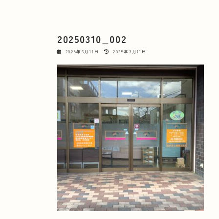
20250310_002
最
2025年3月11日
2025年3月11日
終
更
新
日
時
: