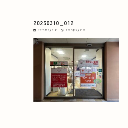
20250310_012
最
2025年3月11日
2025年3月11日
終
更
新
日
時
: