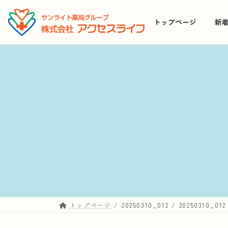
コ
ナ
ン
ビ
トップページ
新
テ
ゲ
ン
ー
ツ
シ
へ
ョ
ス
ン
キ
に
ッ
移
プ
動
トップページ
20250310_012
20250310_012