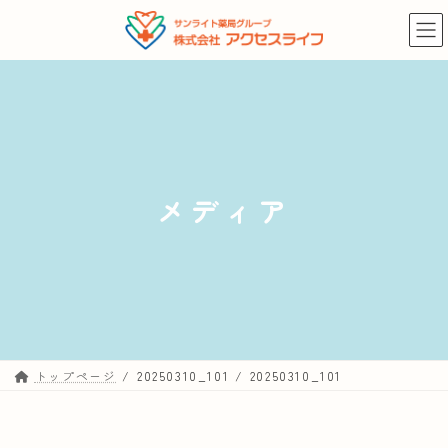
コ
ナ
ン
ビ
テ
ゲ
ン
ー
ツ
シ
へ
ョ
ス
ン
キ
に
メディア
ッ
移
プ
動
トップページ
20250310_101
20250310_101