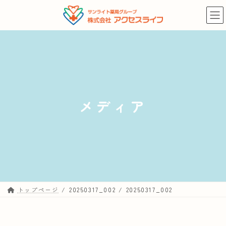
コ
ナ
ン
ビ
テ
ゲ
ン
ー
ツ
シ
へ
ョ
ス
ン
キ
に
メディア
ッ
移
プ
動
トップページ
20250317_002
20250317_002