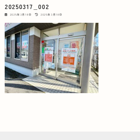
20250317_002
最
2025年3月18日
2025年3月18日
終
更
新
日
時
: