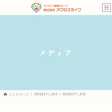
コ
ナ
ン
ビ
テ
ゲ
ン
ー
ツ
シ
へ
ョ
ス
ン
キ
に
メディア
ッ
移
プ
動
トップページ
20250317_003
20250317_003