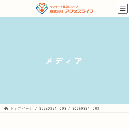
コ
ナ
ン
ビ
テ
ゲ
ン
ー
ツ
シ
へ
ョ
ス
ン
キ
に
メディア
ッ
移
プ
動
トップページ
20250324_003
20250324_003