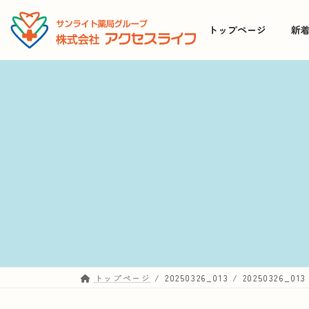
コ
ナ
ン
ビ
トップページ
新
テ
ゲ
ン
ー
ツ
シ
へ
ョ
ス
ン
キ
に
ッ
移
プ
動
トップページ
20250326_013
20250326_013