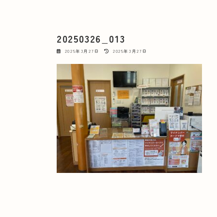
20250326_013
最
2025年3月27日
2025年3月27日
終
更
新
日
時
: