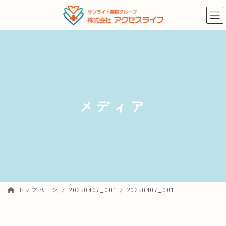
コ
ナ
ン
ビ
テ
ゲ
ン
ー
ツ
シ
へ
ョ
ス
ン
キ
に
メディア
ッ
移
プ
動
トップページ
20250407_001
20250407_001