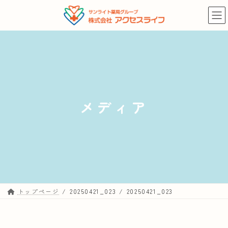
コ
ナ
ン
ビ
テ
ゲ
ン
ー
ツ
シ
へ
ョ
ス
ン
キ
に
メディア
ッ
移
プ
動
トップページ
20250421_023
20250421_023