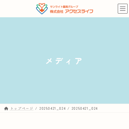
コ
ナ
ン
ビ
テ
ゲ
ン
ー
ツ
シ
へ
ョ
ス
ン
キ
に
メディア
ッ
移
プ
動
トップページ
20250421_024
20250421_024