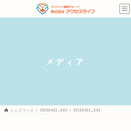
コ
ナ
ン
ビ
テ
ゲ
ン
ー
ツ
シ
へ
ョ
ス
ン
キ
に
メディア
ッ
移
プ
動
トップページ
20250423_002
20250423_002