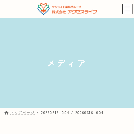
コ
ナ
ン
ビ
テ
ゲ
ン
ー
ツ
シ
へ
ョ
ス
ン
キ
に
メディア
ッ
移
プ
動
トップページ
20260616_004
20260616_004