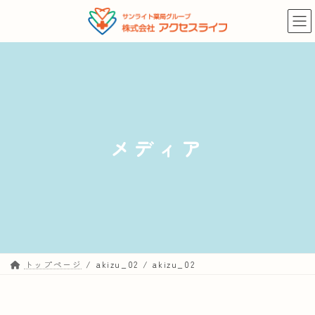
コ
ナ
ン
ビ
テ
ゲ
ン
ー
ツ
シ
へ
ョ
ス
ン
キ
に
メディア
ッ
移
プ
動
トップページ
akizu_02
akizu_02