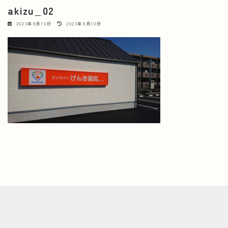
akizu_02
最
2023年8月10日
2023年8月10日
終
更
新
日
時
: