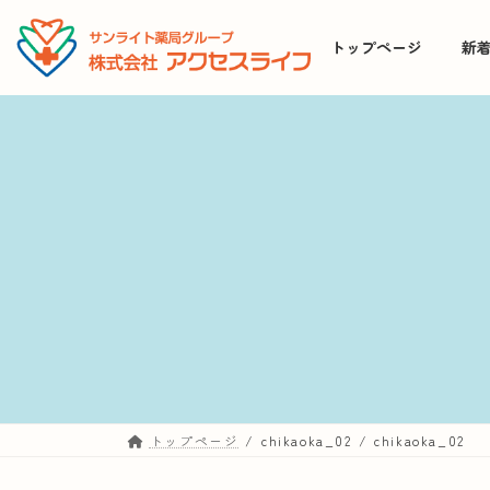
コ
ナ
ン
ビ
トップページ
新
テ
ゲ
ン
ー
ツ
シ
へ
ョ
ス
ン
キ
に
ッ
移
プ
動
トップページ
chikaoka_02
chikaoka_02