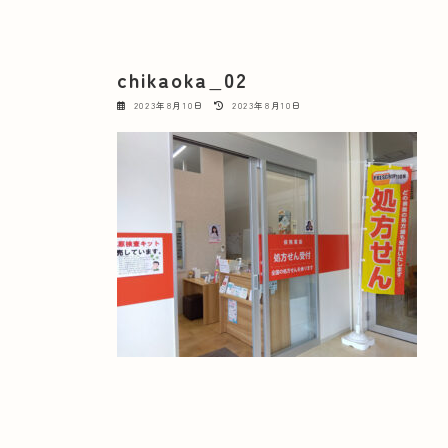
chikaoka_02
最
2023年8月10日
2023年8月10日
終
更
新
日
時
: