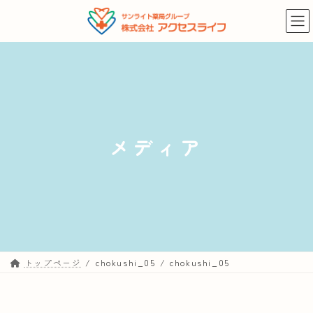
コ
ナ
ン
ビ
テ
ゲ
ン
ー
ツ
シ
へ
ョ
ス
ン
キ
に
メディア
ッ
移
プ
動
トップページ
chokushi_05
chokushi_05