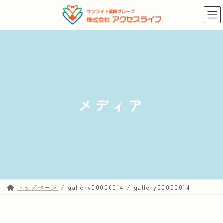
コ
ナ
ン
ビ
テ
ゲ
ン
ー
ツ
シ
へ
ョ
ス
ン
キ
に
メディア
ッ
移
プ
動
トップページ
gallery00000014
gallery00000014