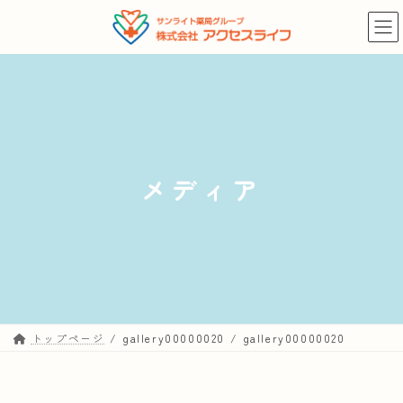
コ
ナ
ン
ビ
テ
ゲ
ン
ー
ツ
シ
へ
ョ
ス
ン
キ
に
メディア
ッ
移
プ
動
トップページ
gallery00000020
gallery00000020