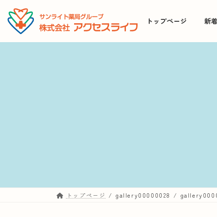
コ
ナ
ン
ビ
トップページ
新
テ
ゲ
ン
ー
ツ
シ
へ
ョ
ス
ン
キ
に
ッ
移
プ
動
トップページ
gallery00000028
gallery000