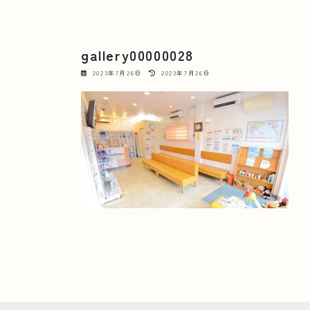
gallery00000028
最
2023年7月26日
2023年7月26日
終
更
新
日
時
: