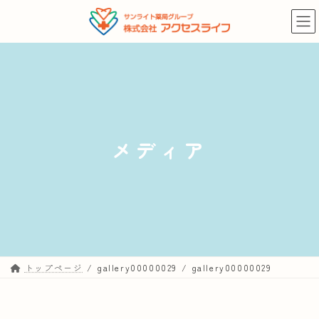
コ
ナ
ン
ビ
テ
ゲ
ン
ー
ツ
シ
へ
ョ
ス
ン
キ
に
メディア
ッ
移
プ
動
トップページ
gallery00000029
gallery00000029