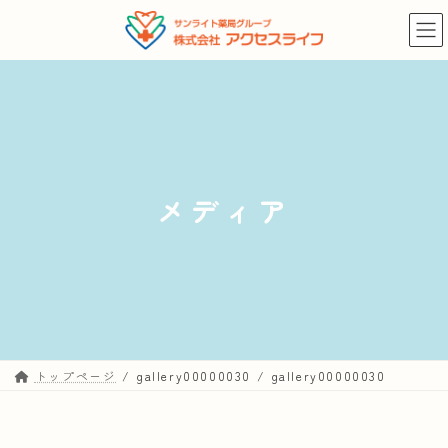
コ
ナ
ン
ビ
テ
ゲ
ン
ー
ツ
シ
へ
ョ
ス
ン
キ
に
メディア
ッ
移
プ
動
トップページ
gallery00000030
gallery00000030