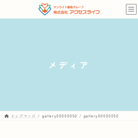
コ
ナ
ン
ビ
テ
ゲ
ン
ー
ツ
シ
へ
ョ
ス
ン
キ
に
メディア
ッ
移
プ
動
トップページ
gallery00000050
gallery00000050