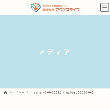
コ
ナ
ン
ビ
テ
ゲ
ン
ー
ツ
シ
へ
ョ
ス
ン
キ
に
メディア
ッ
移
プ
動
トップページ
gallery00000062
gallery00000062