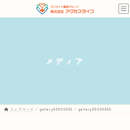
コ
ナ
ン
ビ
テ
ゲ
ン
ー
ツ
シ
へ
ョ
ス
ン
キ
に
メディア
ッ
移
プ
動
トップページ
gallery00000065
gallery00000065