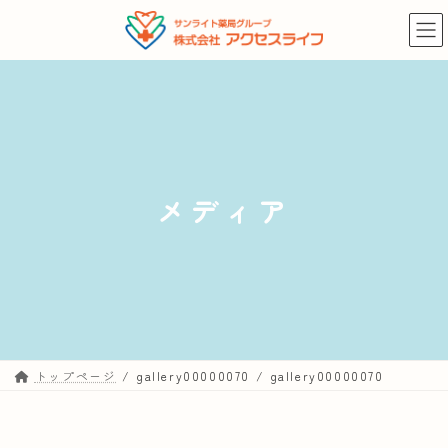
コ
ナ
ン
ビ
テ
ゲ
ン
ー
ツ
シ
へ
ョ
ス
ン
キ
に
メディア
ッ
移
プ
動
トップページ
gallery00000070
gallery00000070