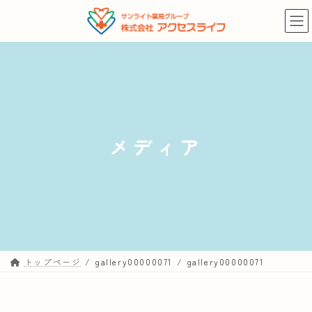
コ
ナ
ン
ビ
テ
ゲ
ン
ー
ツ
シ
へ
ョ
ス
ン
キ
に
メディア
ッ
移
プ
動
トップページ
gallery00000071
gallery00000071