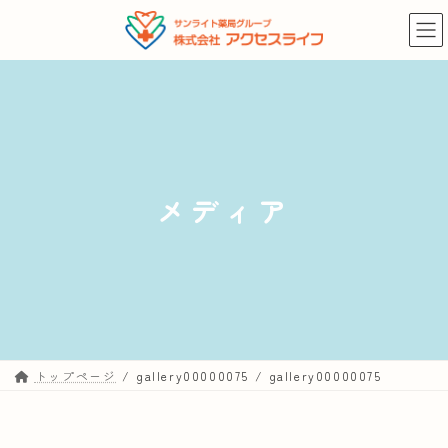
コ
ナ
ン
ビ
テ
ゲ
ン
ー
ツ
シ
へ
ョ
ス
ン
キ
に
メディア
ッ
移
プ
動
トップページ
gallery00000075
gallery00000075