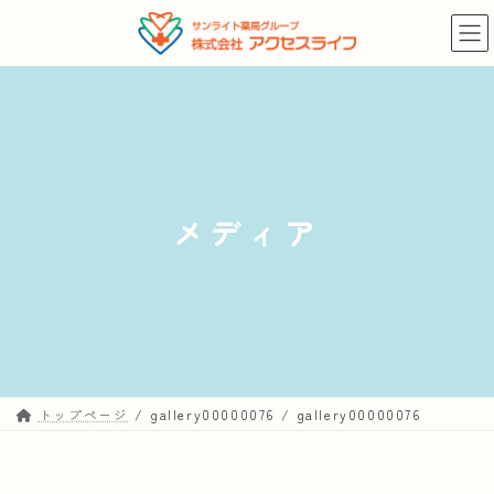
コ
ナ
ン
ビ
テ
ゲ
ン
ー
ツ
シ
へ
ョ
ス
ン
キ
に
メディア
ッ
移
プ
動
トップページ
gallery00000076
gallery00000076