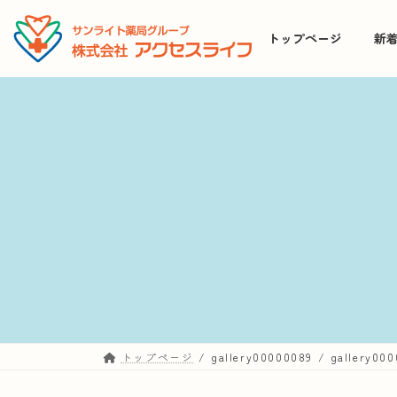
コ
ナ
ン
ビ
トップページ
新
テ
ゲ
ン
ー
ツ
シ
へ
ョ
ス
ン
キ
に
ッ
移
プ
動
トップページ
gallery00000089
gallery00