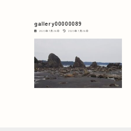
gallery00000089
最
2023年7月26日
2023年7月26日
終
更
新
日
時
: