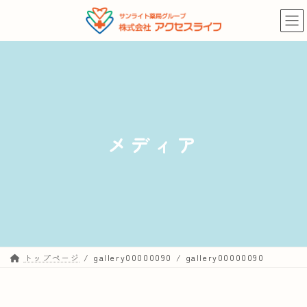
コ
ナ
ン
ビ
テ
ゲ
ン
ー
ツ
シ
へ
ョ
ス
ン
キ
に
メディア
ッ
移
プ
動
トップページ
gallery00000090
gallery00000090