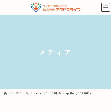
コ
ナ
ン
ビ
テ
ゲ
ン
ー
ツ
シ
へ
ョ
ス
ン
キ
に
メディア
ッ
移
プ
動
トップページ
gallery00000125
gallery00000125