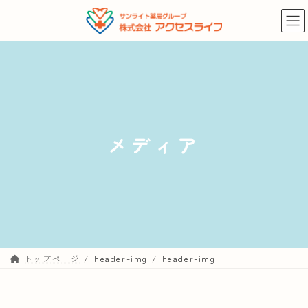
コ
ナ
ン
ビ
テ
ゲ
ン
ー
ツ
シ
へ
ョ
ス
ン
キ
に
メディア
ッ
移
プ
動
トップページ
header-img
header-img