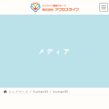
コ
ナ
ン
ビ
テ
ゲ
ン
ー
ツ
シ
へ
ョ
ス
ン
キ
に
メディア
ッ
移
プ
動
トップページ
human02
human02