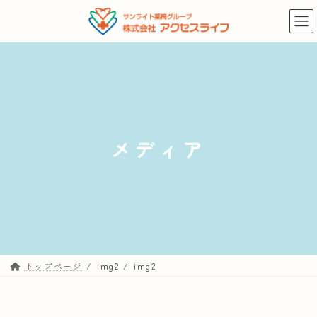
コ
ナ
ン
ビ
テ
ゲ
ン
ー
ツ
シ
へ
ョ
ス
ン
キ
に
メディア
ッ
移
プ
動
トップページ
img2
img2