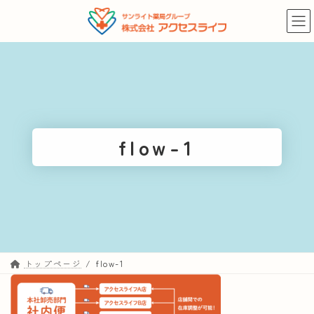
コ
ナ
ン
ビ
テ
ゲ
ン
ー
ツ
シ
へ
ョ
ス
ン
キ
に
flow-1
ッ
移
プ
動
トップページ
flow-1