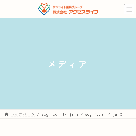
コ
ナ
ン
ビ
テ
ゲ
ン
ー
ツ
シ
へ
ョ
ス
ン
キ
に
メディア
ッ
移
プ
動
トップページ
sdg_icon_14_ja_2
sdg_icon_14_ja_2