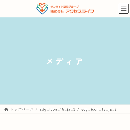
コ
ナ
ン
ビ
テ
ゲ
ン
ー
ツ
シ
へ
ョ
ス
ン
キ
に
メディア
ッ
移
プ
動
トップページ
sdg_icon_15_ja_2
sdg_icon_15_ja_2