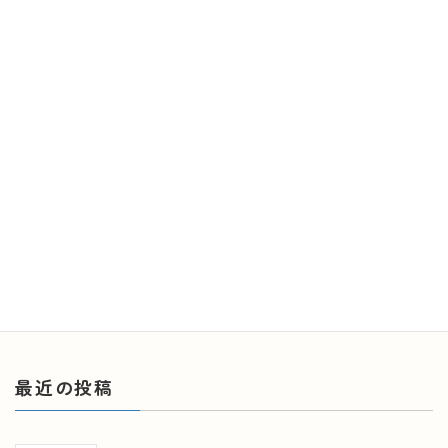
higashikoori-hospital001
最
2025年7月18日
2025年7月18日
終
更
新
日
時
:
最近の投稿