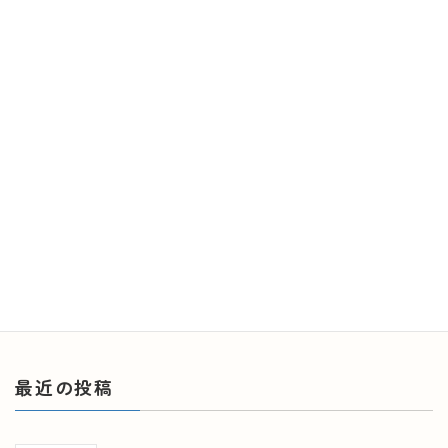
higashikoori-hospital003
最
2025年7月18日
2025年7月18日
終
更
新
日
時
:
最近の投稿