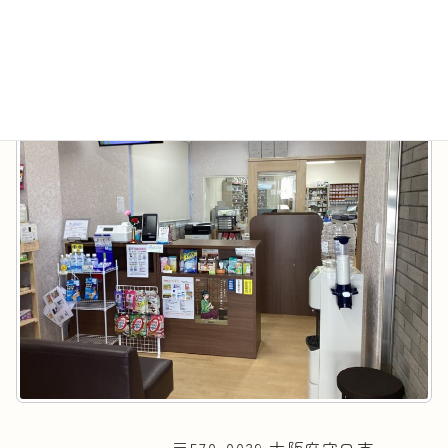
サンライトあかり薬局 守口市駅前店
最
2024年7月16日
2026年8月7日
終
更
新
日
時
: