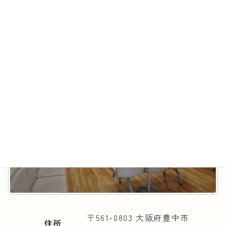
サン調剤薬局店
最
2026年6月16日
2026年6月16日
終
更
新
日
時
:
〒561-0803 大阪府豊中市
住所