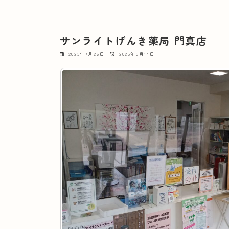
サンライトげんき薬局 門真店
最
2023年7月26日
2025年3月14日
終
更
新
日
時
: