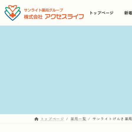
コ
ナ
ン
ビ
トップページ
新
テ
ゲ
ン
ー
ツ
シ
へ
ョ
ス
ン
キ
に
ッ
移
プ
動
トップページ
薬局一覧
サンライトげんき薬局